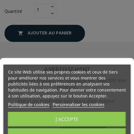
Quantité
AJOUTER AU PANIER

AVERTISSEMENT
Description
Ce site Web utilise ses propres cookies et ceux de tiers
pour améliorer nos services et vous montrer des
La vente de produits du vapotage est interdite aux 
Détails du produit
publicités liées à vos préférences en analysant vos
mineurs.
habitudes de navigation. Pour donner votre consentement
à son utilisation, appuyez sur le bouton Accepter.
Tous les boosters sont au prix symbolique de 1€. Le site
Merci de confirmer que vous êtes majeur.
calcule automatiquement vos boosters nécessaires à votre
Politique de cookies
Personnaliser les cookies
dosage afin que les employés puissent préparer votre
commande les yeux fermés !
J'ACCEPTE
VALIDER
La Girafe Métallique
est un e
-liquide
imaginé
,