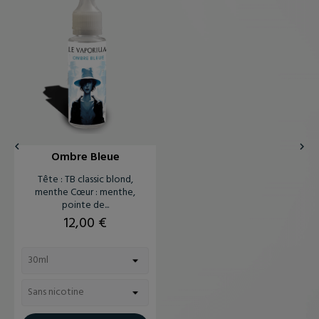


Ombre Bleue
Tête : TB classic blond,
menthe Cœur : menthe,
pointe de...
Prix
12,00 €