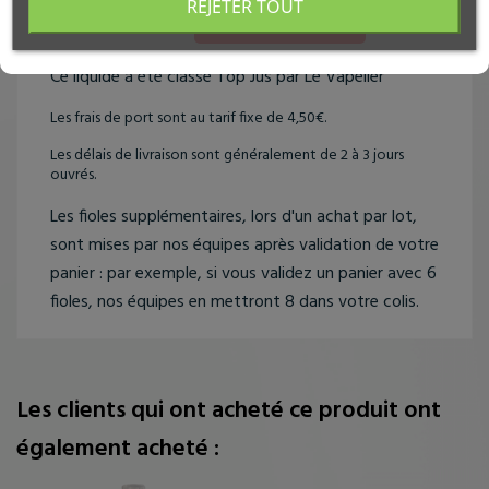
REJETER TOUT
JE SUIS MINEUR
façonné par le Vaporium
et fabriqué par le
laboratoire Toutatis
situé en Nouvelle
-Aquitaine
.
Ce liquide a été classé Top Jus par Le Vapelier
Les frais de port sont au tarif fixe de 4,50€.
Les délais de livraison sont généralement de 2 à 3 jours
ouvrés.
Les fioles supplémentaires, lors d'un achat par lot,
sont mises par nos équipes après validation de votre
panier : par exemple, si vous validez un panier avec 6
fioles, nos équipes en mettront 8 dans votre colis.
Les clients qui ont acheté ce produit ont
également acheté :