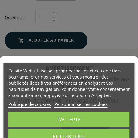
Quantité
AJOUTER AU PANIER

AVERTISSEMENT
Ce site Web utilise ses propres cookies et ceux de tiers
Description
pour améliorer nos services et vous montrer des
La vente de produits du vapotage est interdite aux 
publicités liées à vos préférences en analysant vos
mineurs.
Détails du produit
habitudes de navigation. Pour donner votre consentement
à son utilisation, appuyez sur le bouton Accepter.
Merci de confirmer que vous êtes majeur.
Politique de cookies
Personnaliser les cookies
Tous les boosters sont au prix symbolique de 1€. Le
site calcule automatiquement vos boosters
J'ACCEPTE
VALIDER
nécessaires à votre dosage afin que les employés
puissent préparer votre commande les yeux fermés !
REJETER TOUT