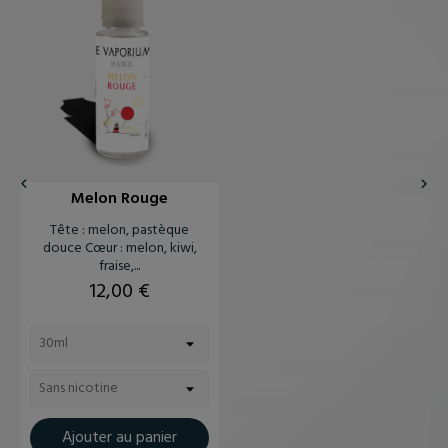


Melon Rouge
Tête : melon, pastèque
douce Cœur : melon, kiwi,
fraise,...
Prix
12,00 €
Ajouter au panier