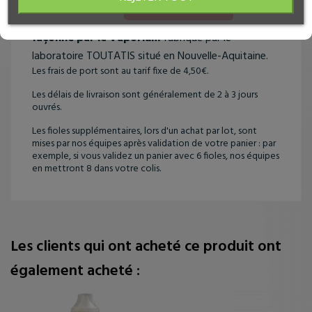
JE SUIS MINEUR
Le Slow-mo Capybara est un e-liquide
imaginé,
façonné par le Vaporium
fabriqué par le
laboratoire TOUTATIS situé en Nouvelle-Aquitaine.
Les frais de port sont au tarif fixe de 4,50€.
Les délais de livraison sont généralement de 2 à 3 jours
ouvrés.
Les fioles supplémentaires, lors d'un achat par lot, sont
mises par nos équipes après validation de votre panier : par
exemple, si vous validez un panier avec 6 fioles, nos équipes
en mettront 8 dans votre colis.
Les clients qui ont acheté ce produit ont
également acheté :