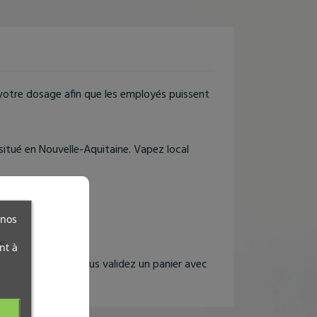
votre dosage afin que les employés puissent
situé en Nouvelle
-Aquitaine
. Vapez local
 nos
s.
nt à
: par exemple, si vous validez un panier avec