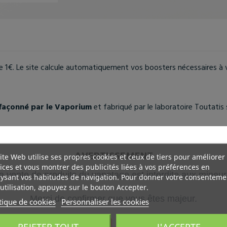
e 1€. Le site calcule automatiquement vos boosters nécessaires à 
 façonné par le Vaporium
et fabriqué par le laboratoire
Toutatis
r
AVERTISSEMENT
ite Web utilise ses propres cookies et ceux de tiers pour améliorer
ices et vous montrer des publicités liées à vos préférences en
ours ouvrés.
a vente de produits du vapotage est interdite aux mineur
ysant vos habitudes de navigation. Pour donner votre consenteme
utilisation, appuyez sur le bouton Accepter.
ar lot, sont mises par nos équipes après validation de votre panier 
Merci de confirmer que vous êtes majeur.
e colis.
tique de cookies
Personnaliser les cookies
REJETER TOUT
J'ACCEPTE