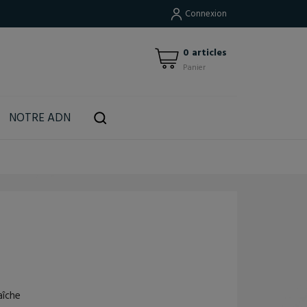
Connexion
0 articles
Panier
Created by Nanda Ririz
from the Noun Project
NOTRE ADN
aîche