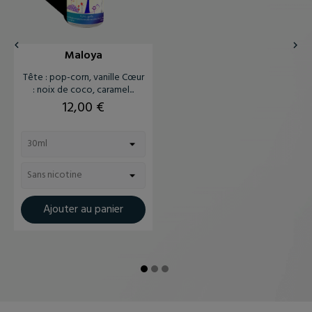


Maloya
Tête : pop-corn, vanille Cœur
: noix de coco, caramel...
Prix
12,00 €
Ajouter au panier