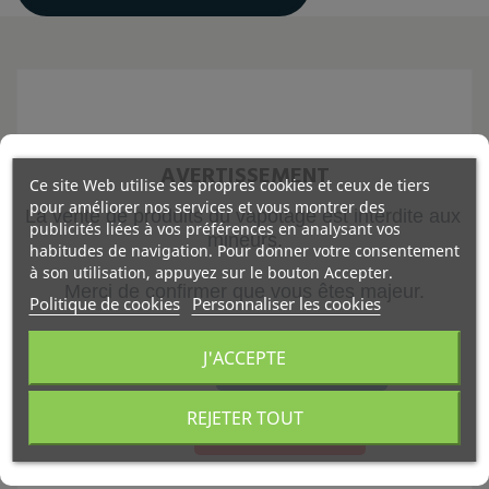
Description
Détails du produit
AVERTISSEMENT
Ce site Web utilise ses propres cookies et ceux de tiers
pour améliorer nos services et vous montrer des
La vente de produits du vapotage est interdite aux 
Tous les boosters sont au prix symbolique de 1€. Le
publicités liées à vos préférences en analysant vos
mineurs.
site calcule automatiquement vos boosters
habitudes de navigation. Pour donner votre consentement
à son utilisation, appuyez sur le bouton Accepter.
nécessaires à votre dosage afin que les employés
Merci de confirmer que vous êtes majeur.
puissent préparer votre commande les yeux fermés !
Politique de cookies
Personnaliser les cookies
J'ACCEPTE
La Poire Alambic
est un e
-liquide
imaginé
, façonné
VALIDER
par le Vaporium
et fabriqué par le laboratoire
LFEL
situé en Nouvelle
-Aquitaine
.
REJETER TOUT
JE SUIS MINEUR
Les frais de port sont au tarif fixe de 4,50€.